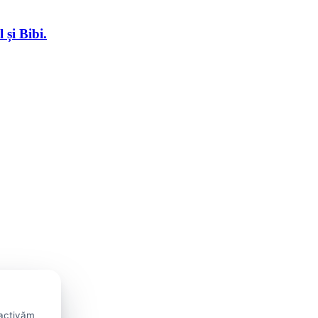
și Bibi.
 activăm