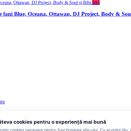
Stiri
e fani Blue, Oceana, Ottawan, DJ Project, Body & Soul 
ții
teva cookies pentru o experiență mai bună
losim cookies necesare pentru funcționarea site-ului. Cu acordul tău,