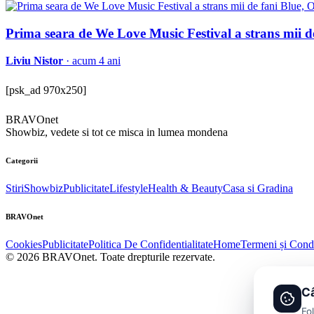
Prima seara de We Love Music Festival a strans mii d
Liviu Nistor
· acum 4 ani
[psk_ad 970x250]
BRAVOnet
Showbiz, vedete si tot ce misca in lumea mondena
Categorii
Stiri
Showbiz
Publicitate
Lifestyle
Health & Beauty
Casa si Gradina
BRAVOnet
Cookies
Publicitate
Politica De Confidentialitate
Home
Termeni și Condi
© 2026 BRAVOnet. Toate drepturile rezervate.
Câ
Fo