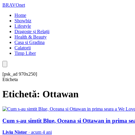
BRAVOnet
Home
Showbiz
Lifestyle
Dragoste și Relații
Health & Beauty
Casa si Gradina
Calatorii
Timp Liber
[psk_ad 970x250]
Eticheta
Etichetă: Ottawan
Cum s-au simtit Blue, Oceana si Ottawan in prima se
Liviu Nistor
· acum 4 ani