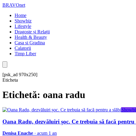
BRAVOnet
Home
Showbiz
Lifestyle
Dragoste și Relații
Health & Beauty
Casa si Gradina
Calatorii
Timp Liber
[psk_ad 970x250]
Eticheta
Etichetă: oana radu
Showbi
Oana Radu, dezvăluiri șoc. Ce trebuia să facă pentru 
Denisa Enache
· acum 1 an