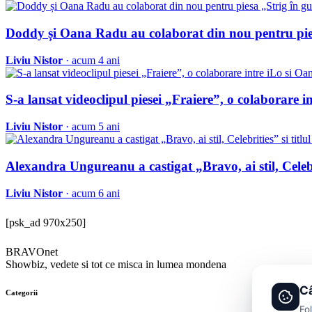
Doddy și Oana Radu au colaborat din nou pentru pie
Liviu Nistor
· acum 4 ani
S-a lansat videoclipul piesei „Fraiere”, o colaborare 
Liviu Nistor
· acum 5 ani
Alexandra Ungureanu a castigat „Bravo, ai stil, Celebrit
Liviu Nistor
· acum 6 ani
[psk_ad 970x250]
BRAVOnet
Showbiz, vedete si tot ce misca in lumea mondena
Câ
Categorii
Fo