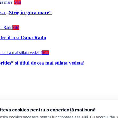
Stiri
sa „Strig în gura mare”
Stiri
intre iLo si Oana Radu
Stiri
ies” si titlul de cea mai stilata vedeta!
teva cookies pentru o experiență mai bună
losim cookies necesare pentru funcționarea site-ului. Cu acordul tău,