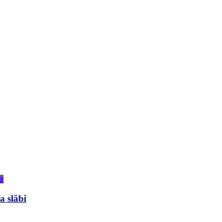
z
a slăbi