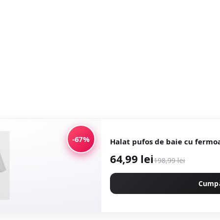
-67%
Halat pufos de baie cu fermoa
64,99 lei
198,99 lei
Cump