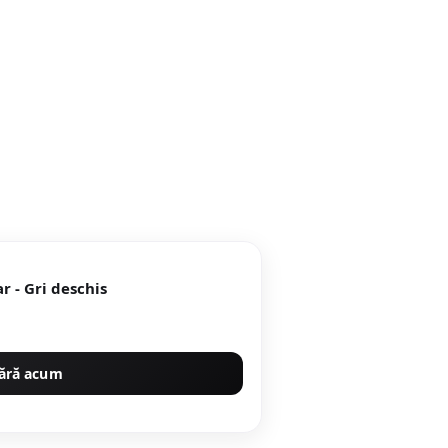
r - Gri deschis
ără acum