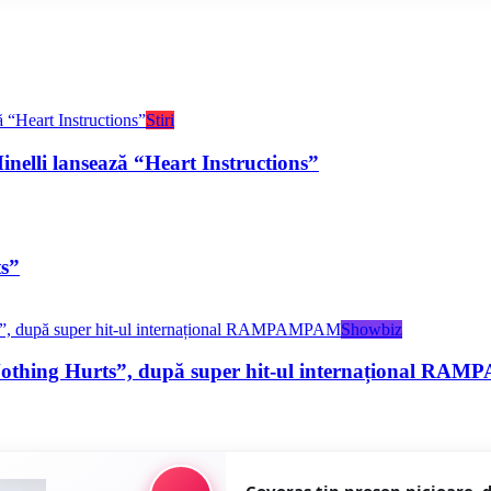
Stiri
elli lansează “Heart Instructions”
ts”
Showbiz
i „Nothing Hurts”, după super hit-ul internațional R
Covoras tip prosop picioare,