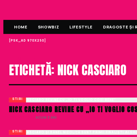
HOME
SHOWBIZ
LIFESTYLE
DRAGOSTE ȘI R
[PSK_AD 970X250]
ETICHETA
ETICHETĂ: NICK CASCIARO
STIRI
NICK CASCIARO REVINE CU „IO TI VOGLIO CO
LIVIU NISTOR
· ACUM 3 ANI
STIRI