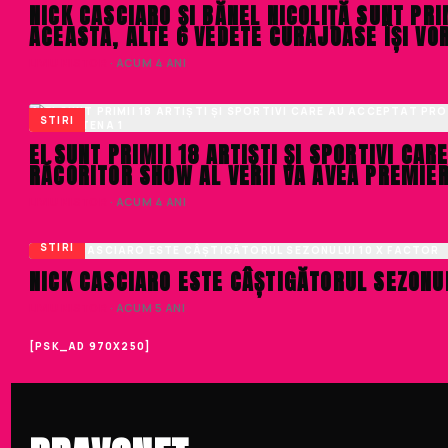
NICK CASCIARO ȘI BĂNEL NICOLIȚĂ SUNT PRI
ACEASTA, ALTE 6 VEDETE CURAJOASE ÎȘI VO
LIVIU NISTOR
· ACUM 4 ANI
STIRI
EI SUNT PRIMII 18 ARTIȘTI ȘI SPORTIVI CA
RĂCORITOR SHOW AL VERII VA AVEA PREMIER
LIVIU NISTOR
· ACUM 4 ANI
STIRI
NICK CASCIARO ESTE CÂȘTIGĂTORUL SEZONUL
LIVIU NISTOR
· ACUM 5 ANI
[PSK_AD 970X250]