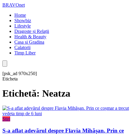
BRAVOnet
Home
Showbiz
Lifestyle
Dragoste și Relații
Health & Beauty
Casa si Gradina
Calatorii
Timp Liber
[psk_ad 970x250]
Eticheta
Etichetă: Neatza
Stiri
S-a aflat adevărul despre Flavia Mihășan. Prin ce