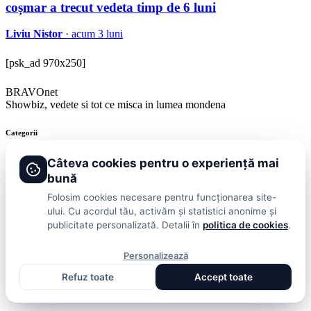
coșmar a trecut vedeta timp de 6 luni
Liviu Nistor
· acum 3 luni
[psk_ad 970x250]
BRAVOnet
Showbiz, vedete si tot ce misca in lumea mondena
Categorii
Stiri
Showbiz
Publicitate
Lifestyle
Health & Beauty
Casa si Gradina
Câteva cookies pentru o experiență mai
bună
BRAVOnet
Folosim cookies necesare pentru funcționarea site-
ului. Cu acordul tău, activăm și statistici anonime și
Cookies
Publicitate
Politica De Confidentialitate
Home
Termeni și
publicitate personalizată. Detalii în
politica de cookies
.
Condiții
© 2026 BRAVOnet. Toate drepturile rezervate.
Personalizează
Refuz toate
Accept toate