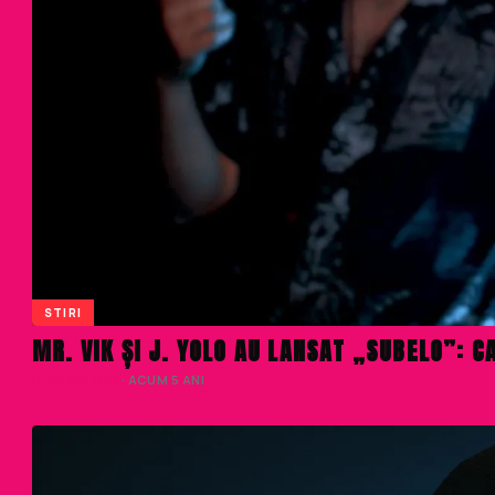
STIRI
MR. VIK ȘI J. YOLO AU LANSAT „SUBELO”: C
LIVIU NISTOR
· ACUM 5 ANI