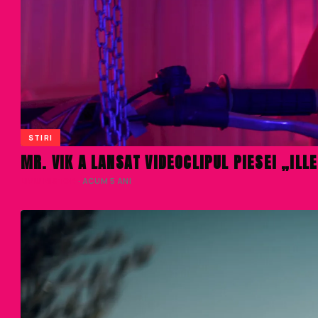
STIRI
MR. VIK A LANSAT VIDEOCLIPUL PIESEI „IL
LIVIU NISTOR
· ACUM 5 ANI