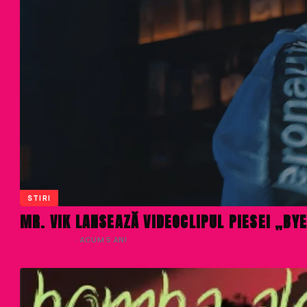
STIRI
MR. VIK LANSEAZĂ VIDEOCLIPUL PIESEI „BY
LIVIU NISTOR
· ACUM 5 ANI