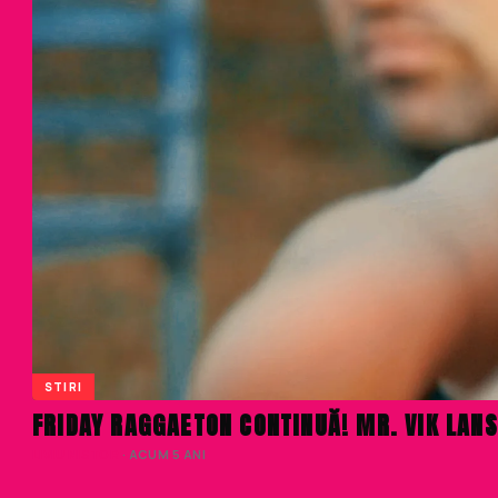
STIRI
FRIDAY RAGGAETON CONTINUĂ! MR. VIK LA
LIVIU NISTOR
· ACUM 5 ANI