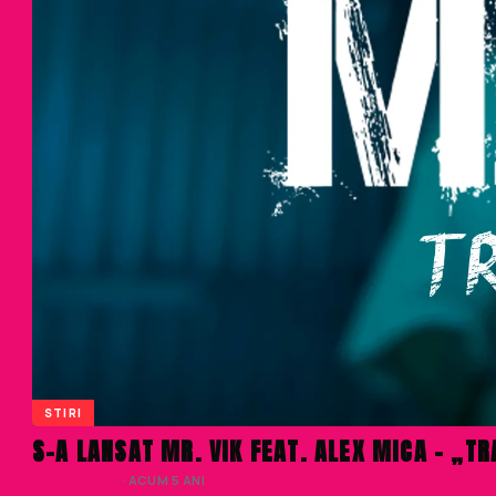
STIRI
S-A LANSAT MR. VIK FEAT. ALEX MICA – „T
LIVIU NISTOR
· ACUM 5 ANI