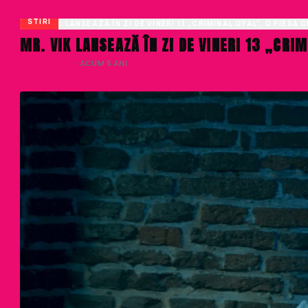
STIRI
MR. VIK LANSEAZĂ ÎN ZI DE VINERI 13 „CRI
LIVIU NISTOR
· ACUM 5 ANI