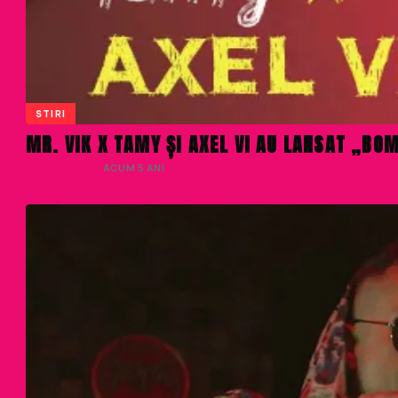
STIRI
MR. VIK X TAMY ȘI AXEL VI AU LANSAT „BO
LIVIU NISTOR
· ACUM 5 ANI