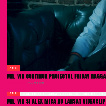
STIRI
MR. VIK CONTINUA PROIECTUL FRIDAY RAGGA
LIVIU NISTOR
· ACUM 5 ANI
STIRI
MR. VIK SI ALEX MICA AU LANSAT VIDEOCLI