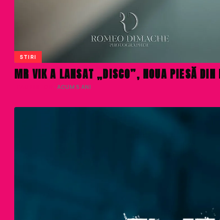
STIRI
MR VIK A LANSAT „DISCO”, NOUA PIESĂ DIN
LIVIU NISTOR
· ACUM 5 ANI