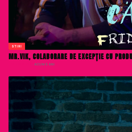
STIRI
MR.VIK, COLABORARE DE EXCEPȚIE CU PRODU
LIVIU NISTOR
· ACUM 5 ANI