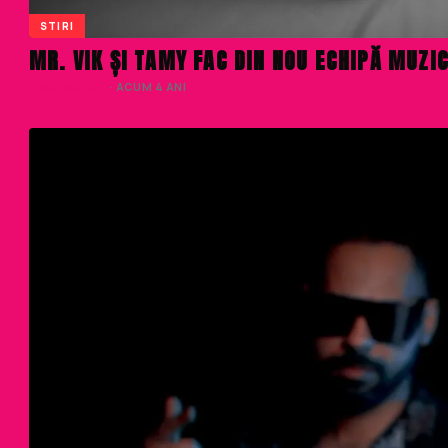
STIRI
MR. VIK ȘI TAMY FAC DIN NOU ECHIPĂ MUZ
LIVIU NISTOR
· ACUM 4 ANI