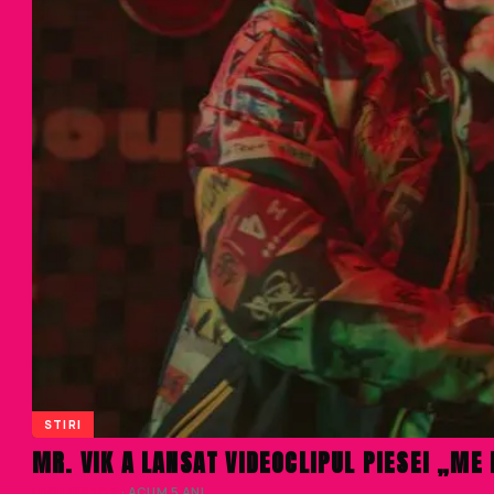
STIRI
MR. VIK A LANSAT VIDEOCLIPUL PIESEI „ME
LIVIU NISTOR
· ACUM 5 ANI