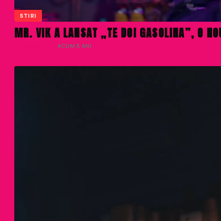
STIRI
MR. VIK A LANSAT „TE DOI GASOLINA”, O N
LIVIU NISTOR
· ACUM 5 ANI