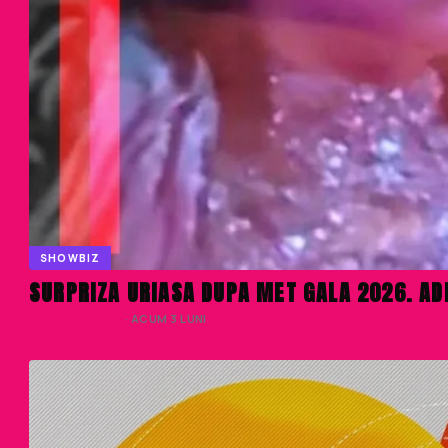
SHOWBIZ
SURPRIZA URIASA DUPA MET GALA 2026. AD
DENISA ENACHE
· ACUM 3 LUNI