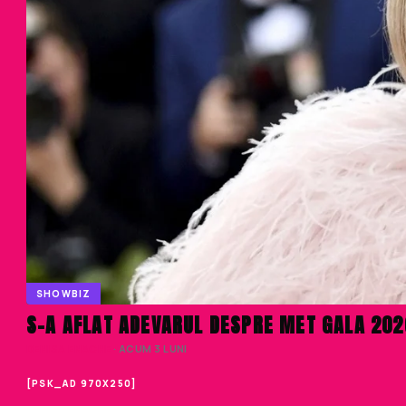
SHOWBIZ
S-A AFLAT ADEVARUL DESPRE MET GALA 2026
DENISA ENACHE
· ACUM 3 LUNI
[PSK_AD 970X250]