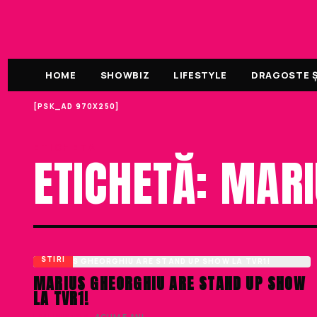
HOME
SHOWBIZ
LIFESTYLE
DRAGOSTE ȘI
[PSK_AD 970X250]
ETICHETA
ETICHETĂ: MAR
STIRI
MARIUS GHEORGHIU ARE STAND UP SHOW
LA TVR1!
LIVIU NISTOR
· ACUM 5 ANI