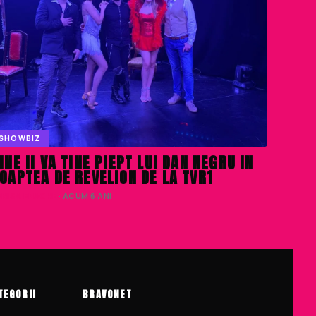
SHOWBIZ
INE II VA TINE PIEPT LUI DAN NEGRU IN
OAPTEA DE REVELION DE LA TVR1
ENISA ENACHE
· ACUM 6 ANI
TEGORII
BRAVONET