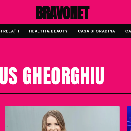
BRAVONET
 RELAȚII
HEALTH & BEAUTY
CASA SI GRADINA
CA
IUS GHEORGHIU