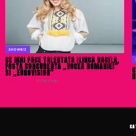
SHOWBIZ
CE MAI FACE TALENTATA ILINCA BACILA,
FOSTA CONCURENTA „VOCEA ROMANIEI”
C
SI „EUROVISION”
N
DENISA ENACHE
· ACUM 5 ANI
D
CA