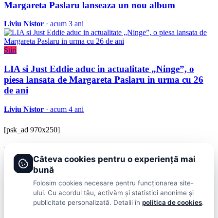
Margareta Paslaru lanseaza un nou album
Liviu Nistor
· acum 3 ani
Stiri
LIA si Just Eddie aduc in actualitate „Ninge”, o
piesa lansata de Margareta Paslaru in urma cu 26
de ani
Liviu Nistor
· acum 4 ani
[psk_ad 970x250]
BRAVOnet
Câteva cookies pentru o experiență mai
Showbiz, vedete si tot ce misca in lumea mondena
bună
Categorii
Folosim cookies necesare pentru funcționarea site-
ului. Cu acordul tău, activăm și statistici anonime și
Stiri
Showbiz
Publicitate
Lifestyle
Health & Beauty
Casa si Gradina
publicitate personalizată. Detalii în
politica de cookies
.
BRAVOnet