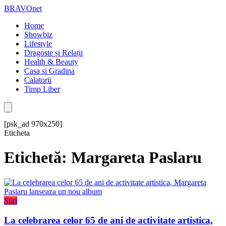
BRAVOnet
Home
Showbiz
Lifestyle
Dragoste și Relații
Health & Beauty
Casa si Gradina
Calatorii
Timp Liber
[psk_ad 970x250]
Eticheta
Etichetă: Margareta Paslaru
Stiri
La celebrarea celor 65 de ani de activitate artistica,