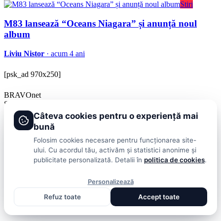
Stiri
M83 lansează “Oceans Niagara” și anunță noul
album
Liviu Nistor
· acum 4 ani
[psk_ad 970x250]
BRAVOnet
Showbiz, vedete si tot ce misca in lumea mondena
Câteva cookies pentru o experiență mai
Categorii
bună
Folosim cookies necesare pentru funcționarea site-
Stiri
Showbiz
Publicitate
Lifestyle
Health & Beauty
Casa si Gradina
ului. Cu acordul tău, activăm și statistici anonime și
publicitate personalizată. Detalii în
politica de cookies
.
BRAVOnet
Personalizează
Cookies
Publicitate
Politica De Confidentialitate
Home
Termeni și
Condiții
Refuz toate
Accept toate
© 2026 BRAVOnet. Toate drepturile rezervate.