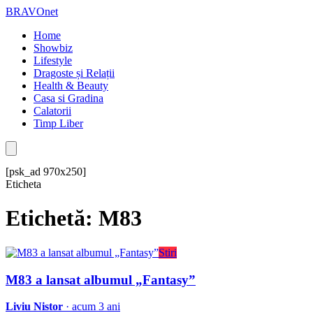
BRAVOnet
Home
Showbiz
Lifestyle
Dragoste și Relații
Health & Beauty
Casa si Gradina
Calatorii
Timp Liber
[psk_ad 970x250]
Eticheta
Etichetă: M83
Stiri
M83 a lansat albumul „Fantasy”
Liviu Nistor
· acum 3 ani