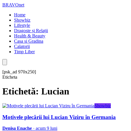
BRAVOnet
Home
Showbiz
Lifestyle
Dragoste și Relații
Health & Beauty
Casa si Gradina
Calatorii
Timp Liber
[psk_ad 970x250]
Eticheta
Etichetă: Lucian
Showbiz
Motivele plecării lui Lucian Viziru în Germania
Denisa Enache
· acum 9 luni