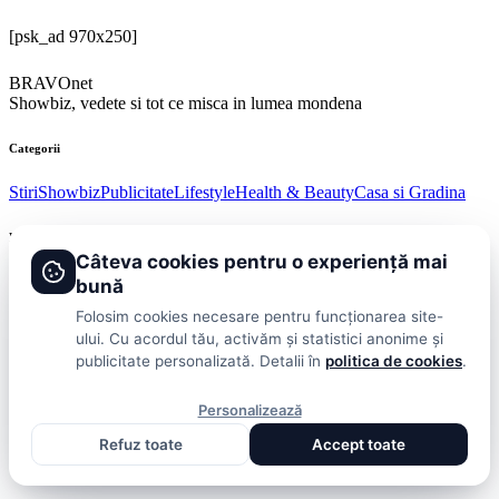
[psk_ad 970x250]
BRAVOnet
Showbiz, vedete si tot ce misca in lumea mondena
Categorii
Stiri
Showbiz
Publicitate
Lifestyle
Health & Beauty
Casa si Gradina
BRAVOnet
Câteva cookies pentru o experiență mai
Cookies
Publicitate
Politica De Confidentialitate
Home
Termeni și
bună
Condiții
Folosim cookies necesare pentru funcționarea site-
© 2026 BRAVOnet. Toate drepturile rezervate.
ului. Cu acordul tău, activăm și statistici anonime și
publicitate personalizată. Detalii în
politica de cookies
.
Personalizează
Refuz toate
Accept toate