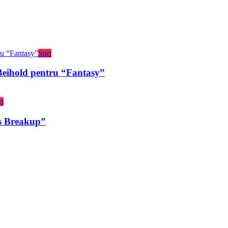
Stiri
eihold pentru “Fantasy”
ri
ds Breakup”