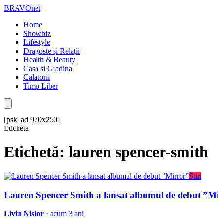
BRAVOnet
Home
Showbiz
Lifestyle
Dragoste și Relații
Health & Beauty
Casa si Gradina
Calatorii
Timp Liber
[psk_ad 970x250]
Eticheta
Etichetă: lauren spencer-smith
Stiri
Lauren Spencer Smith a lansat albumul de debut ”M
Liviu Nistor
· acum 3 ani