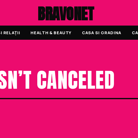
BRAVONET
 RELAȚII
HEALTH & BEAUTY
CASA SI GRADINA
CA
ISN’T CANCELED