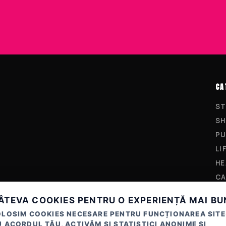
CA
ST
SH
PU
LI
HE
CA
ÂTEVA COOKIES PENTRU O EXPERIENȚĂ MAI B
OLOSIM COOKIES NECESARE PENTRU FUNCȚIONAREA SITE
 ACORDUL TĂU, ACTIVĂM ȘI STATISTICI ANONIME ȘI