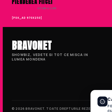
PIERDEREA FIICEI
DENISA ENACHE
· ACUM 4 LUNI
[PSK_AD 970X250]
BRAVONET
SHOWBIZ, VEDETE SI TOT CE MISCA IN
LUMEA MONDENA
C
F
© 2026 BRAVONET. TOATE DREPTURILE REZERVATE.
CU