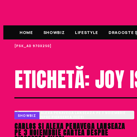
HOME
SHOWBIZ
LIFESTYLE
DRAGOSTE ȘI
[PSK_AD 970X250]
ETICHETA
ETICHETĂ: JOY 
SHOWBIZ
CARLOS SI ALEXA PENAVEGA LANSEAZA
PE 3 NOIEMBRIE CARTEA DESPRE