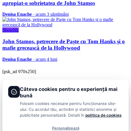
apropiat-o sobrietatea de John Stamos
Denisa Enache
· acum 3 săptămâni
Showbiz
John Stamos, petrecere de Paște cu Tom Hanks și o
mafie grecească de la Hollywood
Denisa Enache
· acum 4 luni
[psk_ad 970x250]
BRAVOnet
Câteva cookies pentru o experiență mai
Showbiz, vedete si tot ce misca in lumea mondena
bună
Categorii
Folosim cookies necesare pentru funcționarea site-
ului. Cu acordul tău, activăm și statistici anonime și
Stiri
Showbiz
Publicitate
Lifestyle
Health & Beauty
Casa si Gradina
publicitate personalizată. Detalii în
politica de cookies
.
BRAVOnet
Personalizează