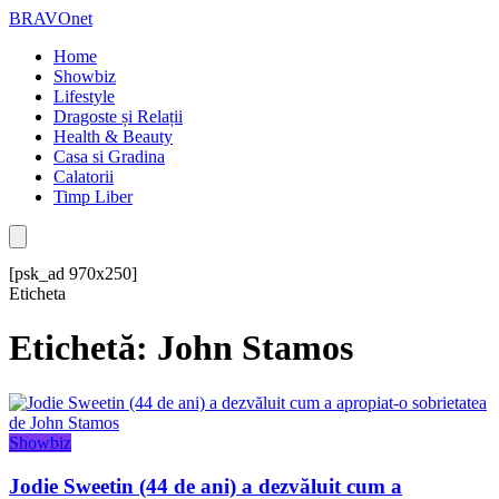
BRAVOnet
Home
Showbiz
Lifestyle
Dragoste și Relații
Health & Beauty
Casa si Gradina
Calatorii
Timp Liber
[psk_ad 970x250]
Eticheta
Etichetă: John Stamos
Showbiz
Jodie Sweetin (44 de ani) a dezvăluit cum a