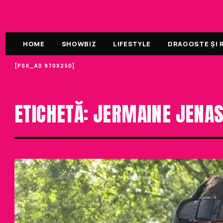
HOME
SHOWBIZ
LIFESTYLE
DRAGOSTE ȘI R
[PSK_AD 970X250]
ETICHETA
ETICHETĂ: JERMAINE JENA