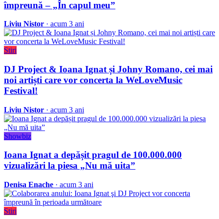
împreună – „În capul meu”
Liviu Nistor
· acum 3 ani
Stiri
DJ Project & Ioana Ignat și Johny Romano, cei mai
noi artiști care vor concerta la WeLoveMusic
Festival!
Liviu Nistor
· acum 3 ani
Showbiz
Ioana Ignat a depășit pragul de 100.000.000
vizualizări la piesa „Nu mă uita”
Denisa Enache
· acum 3 ani
Stiri