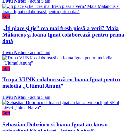
Liviu Nistor
· acum 5 ani
Stiri
„Îți place și ție” cea mai fresh piesă a verii? Maia
Mălăncuș și Ioana Ignat colaborează pentru prima
dată
Liviu Nistor
· acum 5 ani
Stiri
Trupa VUNK colaborează cu Ioana Ignat pentru
melodia „Ultimul Anunț”
Liviu Nistor
· acum 5 ani
Stiri
Sebastian Dobrincu si Ioana Ignat au lansat
videoclipul SF al piesei „Inima Naiva”