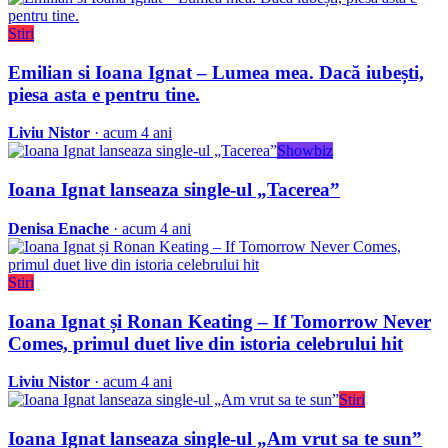
Stiri
Emilian si Ioana Ignat – Lumea mea. Dacă iubești,
piesa asta e pentru tine.
Liviu Nistor
· acum 4 ani
Showbiz
Ioana Ignat lanseaza single-ul „Tacerea”
Denisa Enache
· acum 4 ani
Stiri
Ioana Ignat și Ronan Keating – If Tomorrow Never
Comes, primul duet live din istoria celebrului hit
Liviu Nistor
· acum 4 ani
Stiri
Ioana Ignat lanseaza single-ul „Am vrut sa te sun”