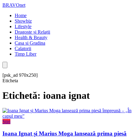
BRAVOnet
Home
Showbiz
Lifestyle
Dragoste și Relații
Health & Beauty
Casa si Gradina
Calatorii
Timp Liber
[psk_ad 970x250]
Eticheta
Etichetă: ioana ignat
Stiri
Ioana Ignat și Marius Moga lansează prima piesă