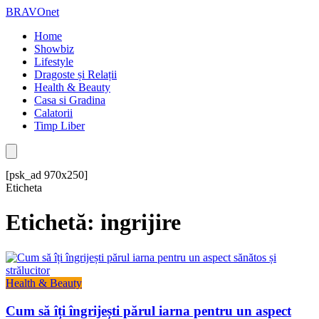
BRAVOnet
Home
Showbiz
Lifestyle
Dragoste și Relații
Health & Beauty
Casa si Gradina
Calatorii
Timp Liber
[psk_ad 970x250]
Eticheta
Etichetă: ingrijire
Health & Beauty
Cum să îți îngrijești părul iarna pentru un aspect