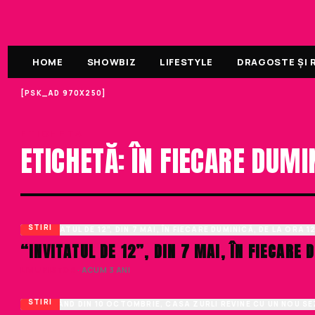
HOME
SHOWBIZ
LIFESTYLE
DRAGOSTE ȘI R
[PSK_AD 970X250]
ETICHETA
ETICHETĂ: ÎN FIECARE DUMI
STIRI
“INVITATUL DE 12”, DIN 7 MAI, ÎN FIECARE
LIVIU NISTOR
· ACUM 3 ANI
STIRI