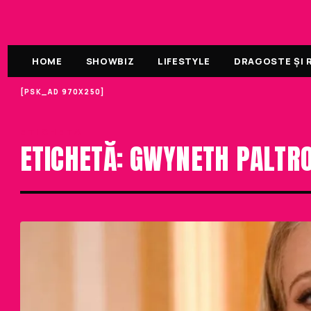
HOME
SHOWBIZ
LIFESTYLE
DRAGOSTE ȘI R
[PSK_AD 970X250]
ETICHETA
ETICHETĂ: GWYNETH PALTR