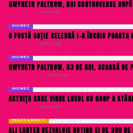
GWYNETH PALTROW, NOI CONTROVERSE DUPĂ
DENISA ENACHE
· ACUM 6 ZILE
SHOWBIZ
O FOSTĂ SOȚIE CELEBRĂ I-A ÎNCHIS POARTA 
DENISA ENACHE
· ACUM 2 LUNI
SHOWBIZ
GWYNETH PALTROW, 53 DE ANI, SCOASĂ DE PE
CRISTINA CIOBANU
· ACUM 2 LUNI
SHOWBIZ
ACTRIȚA CARE VINDE LUXUL CU GOOP A STÂRN
DENISA ENACHE
· ACUM 2 LUNI
HEALTH & BEAUTY
ALI LARTER DEZVALUIE RUTINA EI DE 300 DE