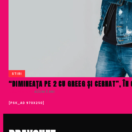
STIRI
“DIMINEAȚA PE 2 CU GREEG ȘI CERNAT”, ÎN 
LIVIU NISTOR
· ACUM 3 ANI
[PSK_AD 970X250]