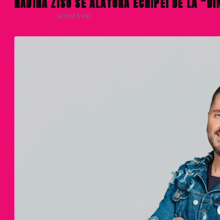
NADINA ZISU SE ALĂTURĂ ECHIPEI DE LA “DI
LIVIU NISTOR
· ACUM 3 ANI