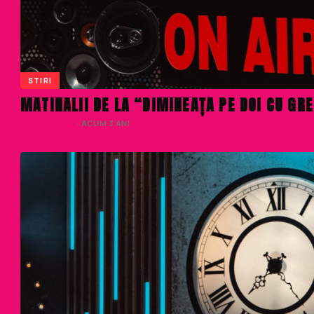
STIRI
MATINALII DE LA “DIMINEAȚA PE DOI CU GRE
LIVIU NISTOR
· ACUM 3 ANI