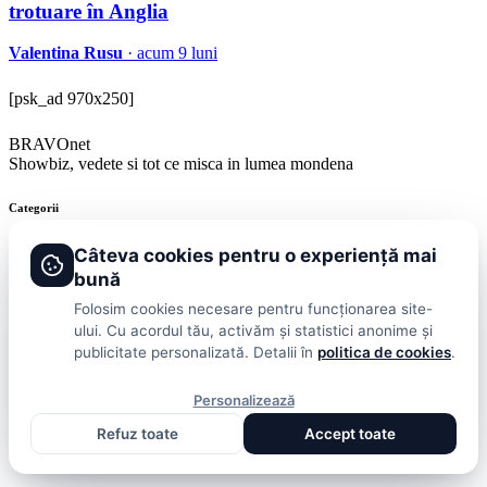
trotuare în Anglia
Valentina Rusu
· acum 9 luni
[psk_ad 970x250]
BRAVOnet
Showbiz, vedete si tot ce misca in lumea mondena
Categorii
Stiri
Showbiz
Publicitate
Lifestyle
Health & Beauty
Casa si Gradina
Câteva cookies pentru o experiență mai
bună
BRAVOnet
Folosim cookies necesare pentru funcționarea site-
ului. Cu acordul tău, activăm și statistici anonime și
Cookies
Publicitate
Politica De Confidentialitate
Home
Termeni și
publicitate personalizată. Detalii în
politica de cookies
.
Condiții
© 2026 BRAVOnet. Toate drepturile rezervate.
Personalizează
Refuz toate
Accept toate