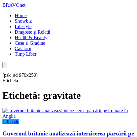
BRAVOnet
Home
Showbiz
Lifestyle
Dragoste și Relații
Health & Beauty
Casa si Gradina
Calatorii
Timp Liber
[psk_ad 970x250]
Eticheta
Etichetă: gravitate
Lifestyle
Guvernul britanic analizează interzicerea parcării pe