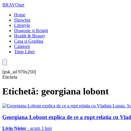
BRAVOnet
Home
Showbiz
Lifestyle
Dragoste și Relații
Health & Beauty
Casa si Gradina
Calatorii
Timp Liber
[psk_ad 970x250]
Eticheta
Etichetă: georgiana lobont
Georgiana Lobont explica de ce a rupt relatia cu Vla
Liviu Nistor
· acum 3 luni