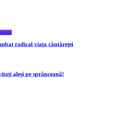
owbiz
bat radical viața cântăreței
itați aleși pe sprânceană!