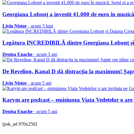
Georgiana Lobonț a investit 41.000 de euro în muzică.
Liviu Nistor
· acum 3 luni
Legătura INCREDIBILĂ dintre Georgiana Lobonț și Dai
Denisa Enache
· acum 3 ani
De Revelion, Kanal D dă distracția la maximum! Șapte 
Liviu Nistor
· acum 5 ani
Karym are podcast – emisiunea Viata Vedetelor o are
Denisa Enache
· acum 5 ani
[psk_ad 970x250]