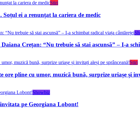
Stiri
 Soțul ei a renunțat la cariera de medic
Sh
ana Crețan: “Nu trebuie să stai ascunsă” – I-a schim
Stiri
ore pline cu umor, muzică bună, surprize uriașe și inv
Showbiz
 invitata pe Georgiana Lobont!