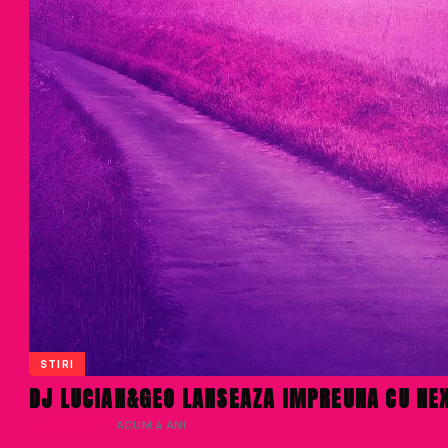
STIRI
DJ LUCIAN&GEO LANSEAZA IMPREUNA CU NE
LIVIU NISTOR
· ACUM 4 ANI