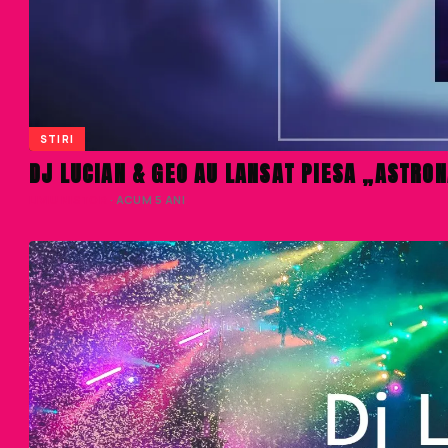
STIRI
DJ LUCIAN & GEO AU LANSAT PIESA „ASTRO
LIVIU NISTOR
· ACUM 5 ANI