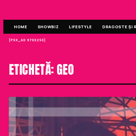
HOME
SHOWBIZ
LIFESTYLE
DRAGOSTE ȘI R
[PSK_AD 970X250]
ETICHETA
ETICHETĂ: GEO