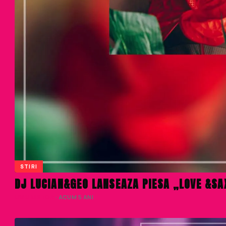
STIRI
DJ LUCIAN&GEO LANSEAZA PIESA „LOVE &SA
LIVIU NISTOR
· ACUM 5 ANI