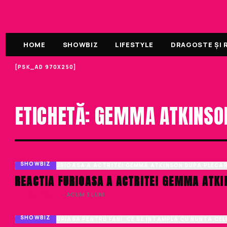
HOME
SHOWBIZ
LIFESTYLE
DRAGOSTE ȘI R
[PSK_AD 970X250]
ETICHETA
ETICHETĂ: GEMMA ATKINSO
SHOWBIZ
REACTIA FURIOASA A ACTRITEI GEMMA ATKI
DENISA ENACHE
· ACUM 3 LUNI
SHOWBIZ