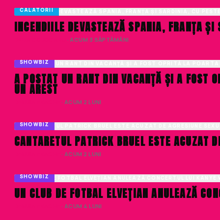
CALATORII
INCENDIILE DEVASTEAZĂ SPANIA, FRANȚA ȘI 
DELIA COJOCARU
· ACUM 3 SĂPTĂMÂNI
SHOWBIZ
A POSTAT UN RANT DIN VACANȚĂ ȘI A FOST 
UN AREST
DENISA ENACHE
· ACUM 2 LUNI
SHOWBIZ
CANTARETUL PATRICK BRUEL ESTE ACUZAT DE
DENISA ENACHE
· ACUM 2 LUNI
SHOWBIZ
UN CLUB DE FOTBAL ELVEȚIAN ANULEAZĂ CON
DENISA ENACHE
· ACUM 4 LUNI