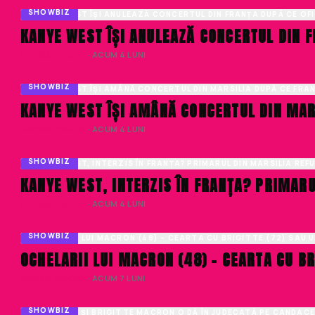
SHOWBIZ
KANYE WEST ÎȘI ANULEAZĂ CONCERTUL DIN FR
DENISA ENACHE
· ACUM 4 LUNI
SHOWBIZ
KANYE WEST ÎȘI AMÂNĂ CONCERTUL DIN MARS
DENISA ENACHE
· ACUM 4 LUNI
SHOWBIZ
KANYE WEST, INTERZIS ÎN FRANȚA? PRIMAR
DENISA ENACHE
· ACUM 4 LUNI
SHOWBIZ
OCHELARII LUI MACRON (48) – CEARTA CU BR
DENISA ENACHE
· ACUM 7 LUNI
SHOWBIZ