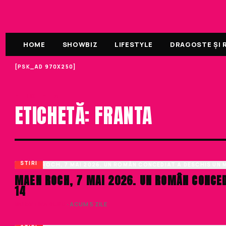
HOME
SHOWBIZ
LIFESTYLE
DRAGOSTE ȘI R
[PSK_AD 970X250]
ETICHETA
ETICHETĂ: FRANTA
STIRI
MAEN ROCH, 7 MAI 2026. UN ROMÂN CONCED
14
VALENTINA RUSU
· ACUM 5 ZILE