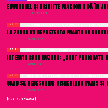
EMMANUEL ȘI BRIGITTE MACRON O DĂ ÎN J
DENISA ENACHE
· ACUM 1 AN
STIRI
LA ZARRA VA REPREZENTA FRANTA LA EUROV
LIVIU NISTOR
· ACUM 3 ANI
STIRI
INTERVIU SARA BUZDUN: „SUNT PASIONATA D
LIVIU NISTOR
· ACUM 5 ANI
STIRI
CAND SE REDESCHIDE DISNEYLAND PARIS SI
LIVIU NISTOR
· ACUM 5 ANI
[PSK_AD 970X250]