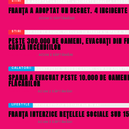
STIRI
FRANȚA A ADOPTAT UN DECRET. 4 INCIDENTE 
CARMEN MANEA
· ACUM O SĂPTĂMÂNĂ
STIRI
PESTE 300.000 DE OAMENI, EVACUAȚI DIN F
CAUZA INCENDIILOR
CARMEN MANEA
· ACUM 2 SĂPTĂMÂNI
CALATORII
SPANIA A EVACUAT PESTE 10.000 DE OAMENI
FLĂCĂRILOR
DENISA ENACHE
· ACUM 2 SĂPTĂMÂNI
LIFESTYLE
FRANȚA INTERZICE REȚELELE SOCIALE SUB 15
DENISA ENACHE
· ACUM 3 SĂPTĂMÂNI