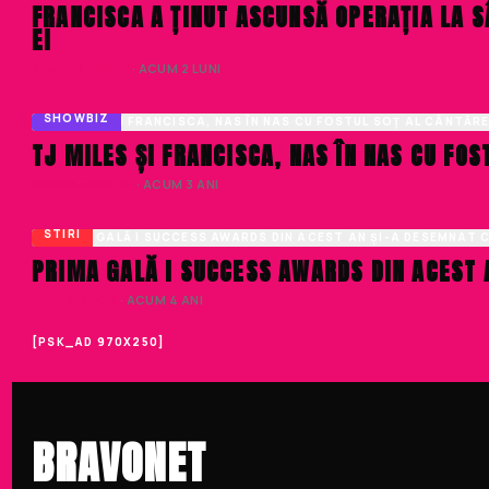
FRANCISCA A ȚINUT ASCUNSĂ OPERAȚIA LA S
EI
SIMONA VOICU
· ACUM 2 LUNI
SHOWBIZ
TJ MILES ȘI FRANCISCA, NAS ÎN NAS CU FOS
DENISA ENACHE
· ACUM 3 ANI
STIRI
PRIMA GALĂ I SUCCESS AWARDS DIN ACEST 
LIVIU NISTOR
· ACUM 4 ANI
[PSK_AD 970X250]
BRAVONET