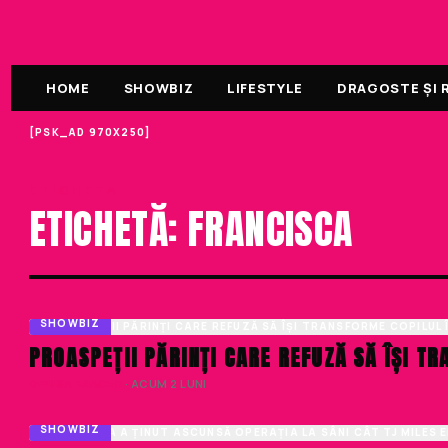
HOME
SHOWBIZ
LIFESTYLE
DRAGOSTE ȘI R
[PSK_AD 970X250]
ETICHETA
ETICHETĂ: FRANCISCA
SHOWBIZ
PROASPEȚII PĂRINȚI CARE REFUZĂ SĂ ÎȘI T
DENISA ENACHE
· ACUM 2 LUNI
SHOWBIZ