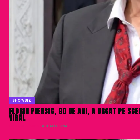
SHOWBIZ
FLORIN PIERSIC, 90 DE ANI, A URCAT PE SC
VIRAL
CARMEN MANEA
· ACUM O LUNĂ