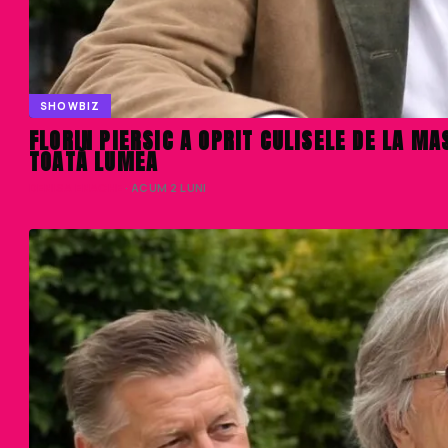
SHOWBIZ
FLORIN PIERSIC A OPRIT CULISELE DE LA M
TOATĂ LUMEA
DENISA ENACHE
· ACUM 2 LUNI