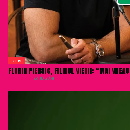
STIRI
FLORIN PIERSIC, FILMUL VIETII: “MAI VREA
LIVIU NISTOR
· ACUM 4 ANI