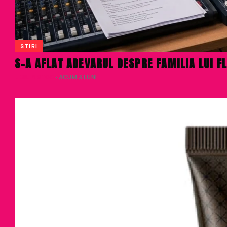
STIRI
S-A AFLAT ADEVARUL DESPRE FAMILIA LUI FL
LIVIU NISTOR
· ACUM 3 LUNI
0%