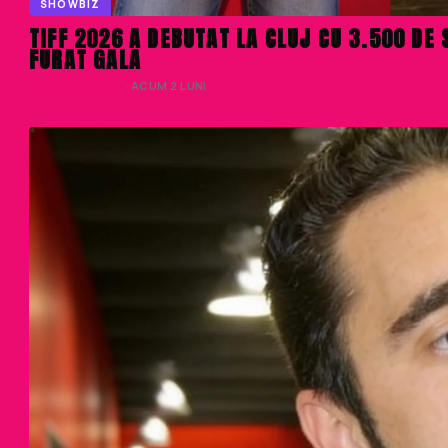
SHOWBIZ
TIFF 2026 A DEBUTAT LA CLUJ CU 3.500 DE 
FURAT GALA
DENISA ENACHE
· ACUM 2 LUNI