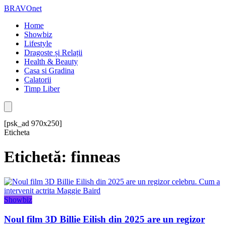
BRAVOnet
Home
Showbiz
Lifestyle
Dragoste și Relații
Health & Beauty
Casa si Gradina
Calatorii
Timp Liber
[psk_ad 970x250]
Eticheta
Etichetă: finneas
Showbiz
Noul film 3D Billie Eilish din 2025 are un regizor