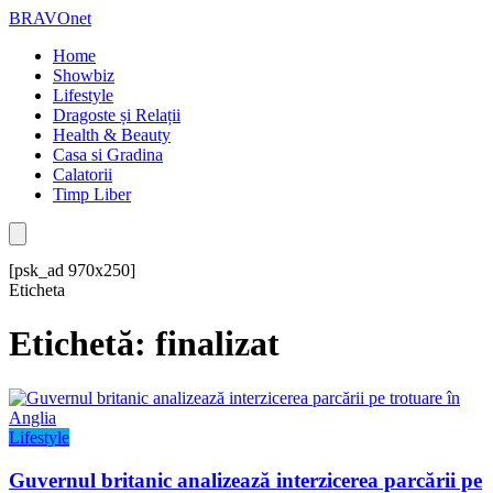
BRAVOnet
Home
Showbiz
Lifestyle
Dragoste și Relații
Health & Beauty
Casa si Gradina
Calatorii
Timp Liber
[psk_ad 970x250]
Eticheta
Etichetă: finalizat
Lifestyle
Guvernul britanic analizează interzicerea parcării pe