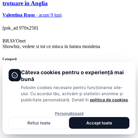
trotuare în Anglia
Valentina Rusu
· acum 9 luni
[psk_ad 970x250]
BRAVOnet
Showbiz, vedete si tot ce misca in lumea mondena
Categorii
Stiri
Showbiz
Publicitate
Lifestyle
Health & Beauty
Casa si Gradina
Câteva cookies pentru o experiență mai
bună
BRAVOnet
Folosim cookies necesare pentru funcționarea site-
ului. Cu acordul tău, activăm și statistici anonime și
Cookies
Publicitate
Politica De Confidentialitate
Home
Termeni și
publicitate personalizată. Detalii în
politica de cookies
.
Condiții
© 2026 BRAVOnet. Toate drepturile rezervate.
Personalizează
Refuz toate
Accept toate