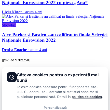
Naționale Eurovision 2022 cu piesa „Ana”
Liviu Nistor
· acum 4 ani
Showbiz
Alex Parker și Bastien s-au calificat în finala Selecției
Naționale Eurovision 2022
Denisa Enache
· acum 4 ani
[psk_ad 970x250]
BRAVOnet
Câteva cookies pentru o experiență mai
Showbiz, vedete si tot ce misca in lumea mondena
bună
Categorii
Folosim cookies necesare pentru funcționarea site-
ului. Cu acordul tău, activăm și statistici anonime și
Stiri
Showbiz
Publicitate
Lifestyle
Health & Beauty
Casa si Gradina
publicitate personalizată. Detalii în
politica de cookies
.
BRAVOnet
Personalizează