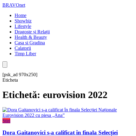
BRAVOnet
Home
Showbiz
Lifestyle
Dragoste și Relații
Health & Beauty
Casa si Gradina
Calatorii
Timp Liber
[psk_ad 970x250]
Eticheta
Etichetă: eurovision 2022
Stiri
Dora Gaitanovici s-a calificat în finala Selecției