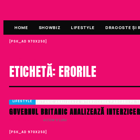
HOME
SHOWBIZ
LIFESTYLE
DRAGOSTE ȘI R
[PSK_AD 970X250]
ETICHETA
ETICHETĂ: ERORILE
LIFESTYLE
GUVERNUL BRITANIC ANALIZEAZĂ INTERZICER
VALENTINA RUSU
· ACUM 9 LUNI
[PSK_AD 970X250]