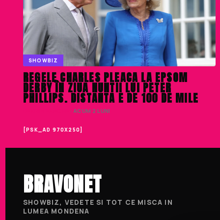
SHOWBIZ
REGELE CHARLES PLEACA LA EPSOM
DERBY ÎN ZIUA NUNTII LUI PETER
PHILLIPS. DISTANTA E DE 100 DE MILE
DENISA ENACHE
· ACUM 2 LUNI
[PSK_AD 970X250]
BRAVONET
SHOWBIZ, VEDETE SI TOT CE MISCA IN
LUMEA MONDENA