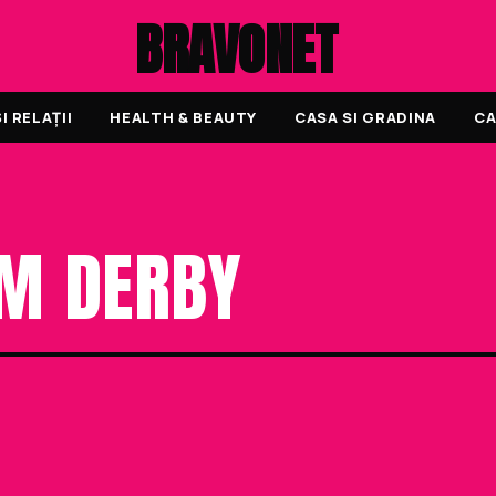
BRAVONET
 RELAȚII
HEALTH & BEAUTY
CASA SI GRADINA
CA
OM DERBY