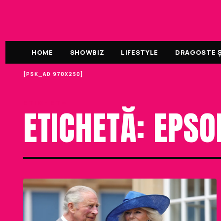
HOME
SHOWBIZ
LIFESTYLE
DRAGOSTE ȘI
[PSK_AD 970X250]
ETICHETA
ETICHETĂ: EPS