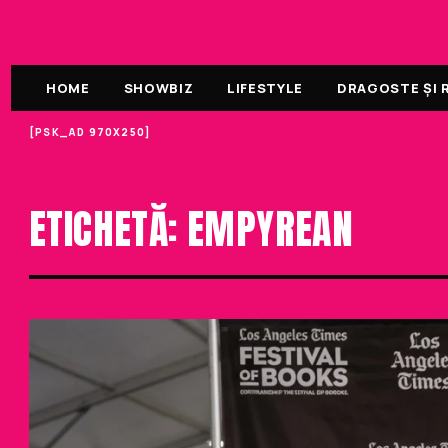
HOME
SHOWBIZ
LIFESTYLE
DRAGOSTE ȘI R
[PSK_AD 970X250]
ETICHETA
ETICHETĂ: EMPYREAN