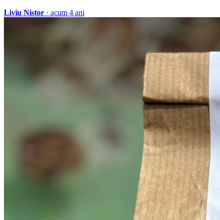
Liviu Nistor
· acum 4 ani