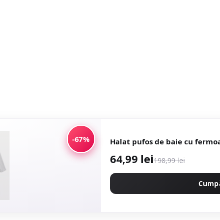
-67%
Halat pufos de baie cu fermoa
64,99 lei
198,99 lei
Cump