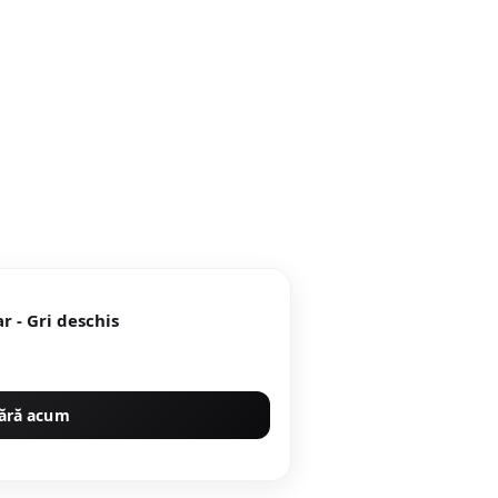
r - Gri deschis
ără acum