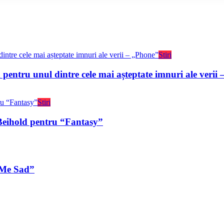
Stiri
ntru unul dintre cele mai așteptate imnuri ale verii
Stiri
eihold pentru “Fantasy”
 Me Sad”