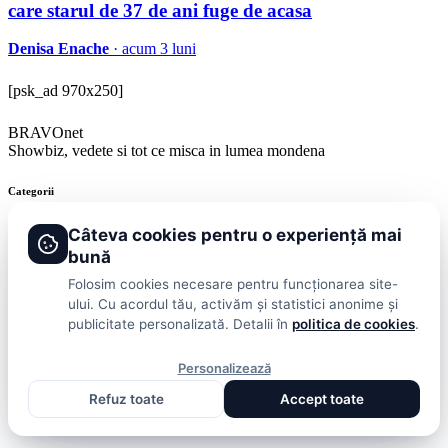
care starul de 37 de ani fuge de acasa
Denisa Enache
· acum 3 luni
[psk_ad 970x250]
BRAVOnet
Showbiz, vedete si tot ce misca in lumea mondena
Categorii
Stiri
Showbiz
Publicitate
Lifestyle
Health & Beauty
Casa si Gradina
Câteva cookies pentru o experiență mai
bună
BRAVOnet
Folosim cookies necesare pentru funcționarea site-
ului. Cu acordul tău, activăm și statistici anonime și
Cookies
Publicitate
Politica De Confidentialitate
Home
Termeni și
publicitate personalizată. Detalii în
politica de cookies
.
Condiții
© 2026 BRAVOnet. Toate drepturile rezervate.
Personalizează
Refuz toate
Accept toate