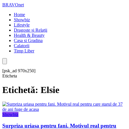
BRAVOnet
Home
Showbiz
Lifestyle
Dragoste și Relații
Health & Beauty
Casa si Gradina
Calatorii
Timp Liber
[psk_ad 970x250]
Eticheta
Etichetă: Elsie
Showbiz
Surpriza uriasa pentru fani. Motivul real pentru