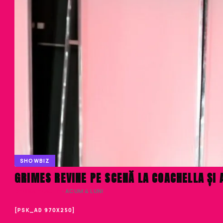
SHOWBIZ
GRIMES REVINE PE SCENĂ LA COACHELLA ȘI 
DENISA ENACHE
· ACUM 4 LUNI
[PSK_AD 970X250]