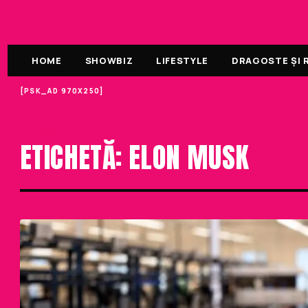
HOME
SHOWBIZ
LIFESTYLE
DRAGOSTE ȘI R
[PSK_AD 970X250]
ETICHETA
ETICHETĂ: ELON MUSK