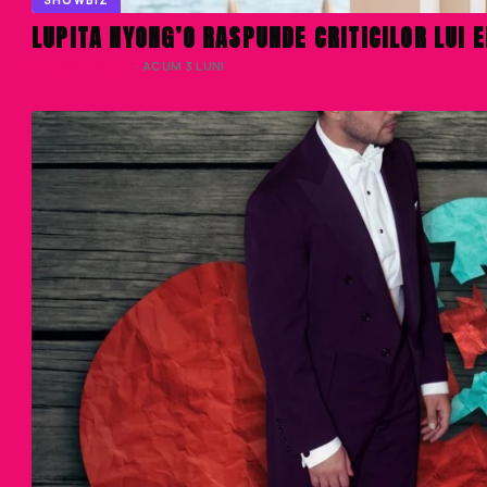
SHOWBIZ
LUPITA NYONG’O RASPUNDE CRITICILOR LUI 
DENISA ENACHE
· ACUM 3 LUNI