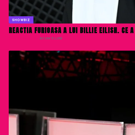
SHOWBIZ
REACTIA FURIOASA A LUI BILLIE EILISH. CE
DENISA ENACHE
· ACUM 3 LUNI