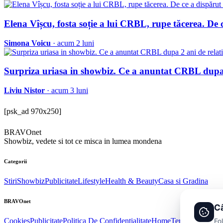
Elena Vîșcu, fosta soție a lui CRBL, rupe tăcerea. De 
Simona Voicu
· acum 2 luni
Surpriza uriasa in showbiz. Ce a anuntat CRBL dupa 
Liviu Nistor
· acum 3 luni
[psk_ad 970x250]
BRAVOnet
Showbiz, vedete si tot ce misca in lumea mondena
Categorii
Stiri
Showbiz
Publicitate
Lifestyle
Health & Beauty
Casa si Gradina
BRAVOnet
Câ
Cookies
Publicitate
Politica De Confidentialitate
Home
Termeni și Condi
Fo