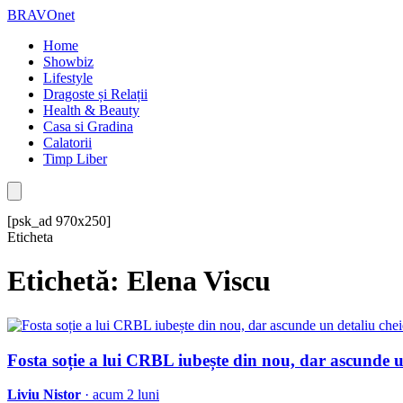
BRAVOnet
Home
Showbiz
Lifestyle
Dragoste și Relații
Health & Beauty
Casa si Gradina
Calatorii
Timp Liber
[psk_ad 970x250]
Eticheta
Etichetă: Elena Viscu
Fosta soție a lui CRBL iubește din nou, dar ascunde un
Liviu Nistor
· acum 2 luni