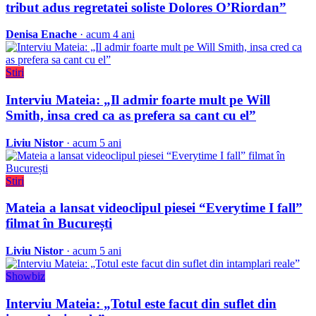
tribut adus regretatei soliste Dolores O’Riordan”
Denisa Enache
· acum 4 ani
Stiri
Interviu Mateia: „Il admir foarte mult pe Will
Smith, insa cred ca as prefera sa cant cu el”
Liviu Nistor
· acum 5 ani
Stiri
Mateia a lansat videoclipul piesei “Everytime I fall”
filmat în București
Liviu Nistor
· acum 5 ani
Showbiz
Interviu Mateia: „Totul este facut din suflet din