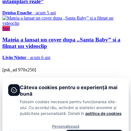
intamplari reale”
Denisa Enache
· acum 5 ani
Stiri
Mateia a lansat un cover dupa „Santa Baby” si a
filmat un videoclip
Liviu Nistor
· acum 6 ani
[psk_ad 970x250]
BRAVOnet
Câteva cookies pentru o experiență mai
Showbiz, vedete si tot ce misca in lumea mondena
bună
Categorii
Folosim cookies necesare pentru funcționarea site-
ului. Cu acordul tău, activăm și statistici anonime și
Stiri
Showbiz
Publicitate
Lifestyle
Health & Beauty
Casa si Gradina
publicitate personalizată. Detalii în
politica de cookies
.
BRAVOnet
Personalizează