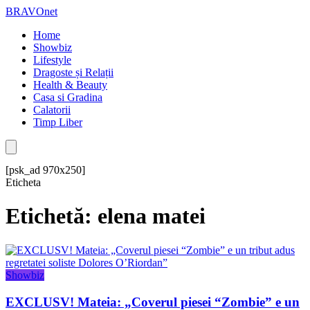
BRAVOnet
Home
Showbiz
Lifestyle
Dragoste și Relații
Health & Beauty
Casa si Gradina
Calatorii
Timp Liber
[psk_ad 970x250]
Eticheta
Etichetă: elena matei
Showbiz
EXCLUSV! Mateia: „Coverul piesei “Zombie” e un