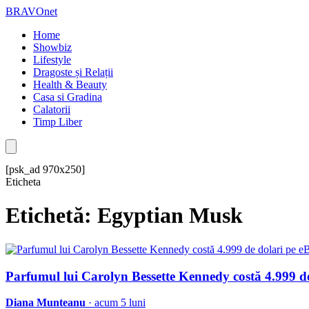
BRAVOnet
Home
Showbiz
Lifestyle
Dragoste și Relații
Health & Beauty
Casa si Gradina
Calatorii
Timp Liber
[psk_ad 970x250]
Eticheta
Etichetă: Egyptian Musk
Parfumul lui Carolyn Bessette Kennedy costă 4.999 d
Diana Munteanu
· acum 5 luni