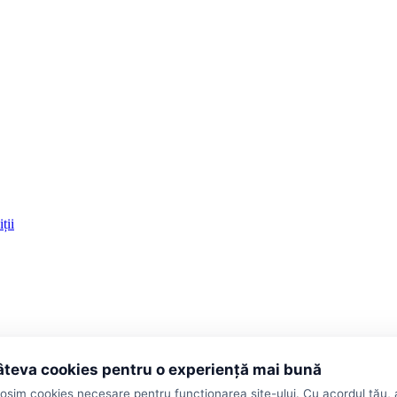
ții
teva cookies pentru o experiență mai bună
losim cookies necesare pentru funcționarea site-ului. Cu acordul tău,