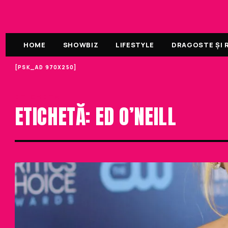
HOME
SHOWBIZ
LIFESTYLE
DRAGOSTE ȘI R
[PSK_AD 970X250]
ETICHETA
ETICHETĂ: ED O’NEILL