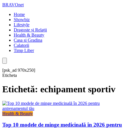
BRAVOnet
Home
Showbiz
Lifestyle
Dragoste și Relații
Health & Beauty
Casa si Gradina
Calatorii
Timp Liber
[psk_ad 970x250]
Eticheta
Etichetă: echipament sportiv
Health & Beauty
Top 10 modele de minge medicinală în 2026 pentru