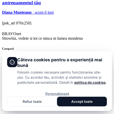
antrenamentul tău
Diana Munteanu
· acum 6 luni
[psk_ad 970x250]
BRAVOnet
Showbiz, vedete si tot ce misca in lumea mondena
Categorii
Stiri
Showbiz
Publicitate
Lifestyle
Health & Beauty
Casa si Gradina
Câteva cookies pentru o experiență mai
bună
BRAVOnet
Folosim cookies necesare pentru funcționarea site-
ului. Cu acordul tău, activăm și statistici anonime și
Cookies
Publicitate
Politica De Confidentialitate
Home
Termeni și
publicitate personalizată. Detalii în
politica de cookies
.
Condiții
© 2026 BRAVOnet. Toate drepturile rezervate.
Personalizează
Refuz toate
Accept toate