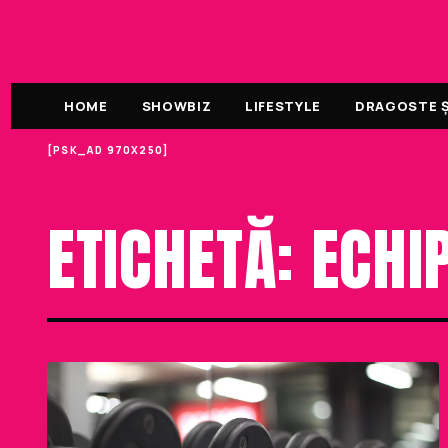
HOME
SHOWBIZ
LIFESTYLE
DRAGOSTE ȘI
[PSK_AD 970X250]
ETICHETA
ETICHETĂ: ECHI