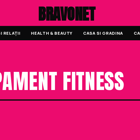
BRAVONET
 RELAȚII
HEALTH & BEAUTY
CASA SI GRADINA
CA
PAMENT FITNESS