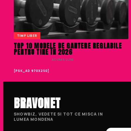
TIMP LIBER
TOP 10 MODELE DE GANTERE REGLABILE
PENTRU TINE ÎN 2026
SIMONA COJOCARU
· ACUM 6 LUNI
[PSK_AD 970X250]
BRAVONET
SHOWBIZ, VEDETE SI TOT CE MISCA IN
LUMEA MONDENA