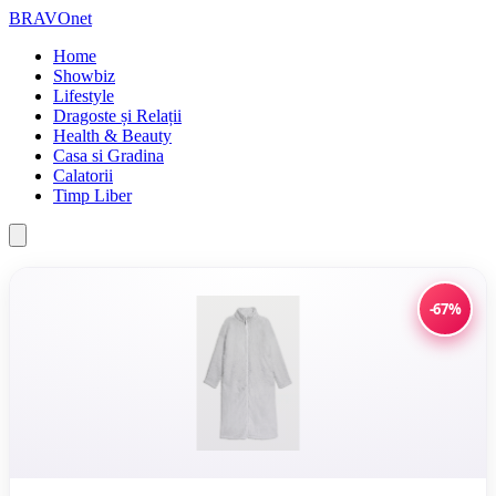
BRAVOnet
Home
Showbiz
Lifestyle
Dragoste și Relații
Health & Beauty
Casa si Gradina
Calatorii
Timp Liber
-67%