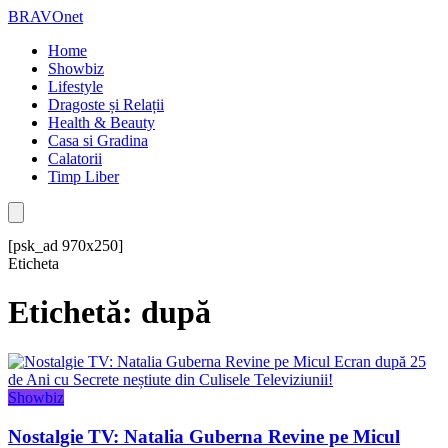
BRAVOnet
Home
Showbiz
Lifestyle
Dragoste și Relații
Health & Beauty
Casa si Gradina
Calatorii
Timp Liber
[psk_ad 970x250]
Eticheta
Etichetă: după
Showbiz
Nostalgie TV: Natalia Guberna Revine pe Micul