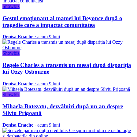
Showbiz
Gestul emoționant al mamei lui Beyonce după o
tragedie care a impactat comunitatea
Denisa Enache
· acum 9 luni
Showbiz
Regele Charles a transmis un mesaj după dispariția
lui Ozzy Osbourne
Denisa Enache
· acum 9 luni
Showbiz
Mihaela Botezatu, dezvăluiri după un an despre
Silviu Prigoană
Denisa Enache
· acum 9 luni