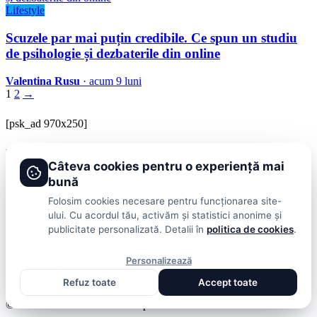
Lifestyle
Scuzele par mai puțin credibile. Ce spun un studiu
de psihologie și dezbaterile din online
Valentina Rusu
· acum 9 luni
1
2
→
[psk_ad 970x250]
BRAVOnet
Câteva cookies pentru o experiență mai
Showbiz, vedete si tot ce misca in lumea mondena
bună
Categorii
Folosim cookies necesare pentru funcționarea site-
ului. Cu acordul tău, activăm și statistici anonime și
Stiri
Showbiz
Publicitate
Lifestyle
Health & Beauty
Casa si Gradina
publicitate personalizată. Detalii în
politica de cookies
.
BRAVOnet
Personalizează
Cookies
Publicitate
Politica De Confidentialitate
Home
Termeni și
Refuz toate
Accept toate
Condiții
© 2026 BRAVOnet. Toate drepturile rezervate.