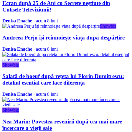
Ecran după 25 de Ani cu Secrete neștiute din
Culisele Televiziunii!
Denisa Enache
· acum 8 luni
Showbiz
Andreea Perju își reînnoiește viața după despărțire
Denisa Enache
· acum 8 luni
Showbiz
Salată de boeuf după rețeta lui Florin Dumitrescu:
detaliul esențial care face diferența
Denisa Enache
· acum 8 luni
Showbiz
Nea Marin: Povestea revenirii după cea mai mare
încercare a vieții sale