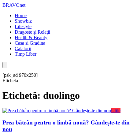
BRAVOnet
Home
Showbiz
Lifestyle
Dragoste și Relații
Health & Beauty
Casa si Gradina
Calatorii
Timp Liber
[psk_ad 970x250]
Eticheta
Etichetă: duolingo
Utile
Prea bătrân pentru o limbă nouă? Gândește-te din
nou