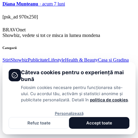
Diana Munteanu
· acum 7 luni
[psk_ad 970x250]
BRAVOnet
Showbiz, vedete si tot ce misca in lumea mondena
Categorii
Stiri
Showbiz
Publicitate
Lifestyle
Health & Beauty
Casa si Gradina
Câteva cookies pentru o experiență mai
BRAVOnet
bună
Cookies
Publicitate
Politica De Confidentialitate
Home
Termeni și
Folosim cookies necesare pentru funcționarea site-
Condiții
ului. Cu acordul tău, activăm și statistici anonime și
© 2026 BRAVOnet. Toate drepturile rezervate.
publicitate personalizată. Detalii în
politica de cookies
.
Personalizează
Refuz toate
Accept toate