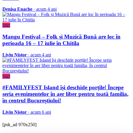
Denisa Enache
· acum 4 ani
Stiri
Mangu Festival – Folk și Muzică Bună are loc în
perioada 16 – 17 iulie în Chitila
Liviu Nistor
· acum 4 ani
Stiri
#FAMILYFEST Island își deschide porțile! Începe
seria evenimentelor în aer liber pentru toată familia,
în centrul Bucureștiului!
Liviu Nistor
· acum 6 ani
[psk_ad 970x250]