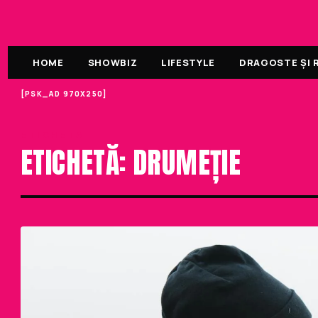
HOME
SHOWBIZ
LIFESTYLE
DRAGOSTE ȘI R
[PSK_AD 970X250]
ETICHETA
ETICHETĂ: DRUMEȚIE