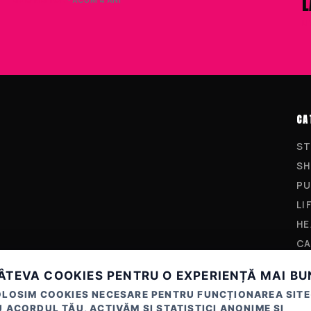
L
L
CA
ST
SH
PU
LI
HE
CA
ÂTEVA COOKIES PENTRU O EXPERIENȚĂ MAI B
OLOSIM COOKIES NECESARE PENTRU FUNCȚIONAREA SITE
 ACORDUL TĂU, ACTIVĂM ȘI STATISTICI ANONIME ȘI