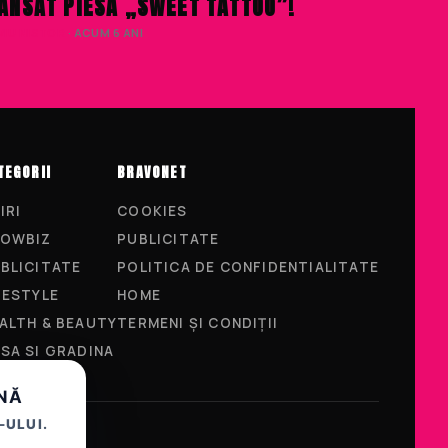
ANSAT PIESA „SWEET TATTOO”!
IVIU NISTOR
· ACUM 6 ANI
TEGORII
BRAVONET
IRI
COOKIES
OWBIZ
PUBLICITATE
BLICITATE
POLITICA DE CONFIDENTIALITATE
FESTYLE
HOME
ALTH & BEAUTY
TERMENI ȘI CONDIȚII
SA SI GRADINA
UNĂ
-ULUI.