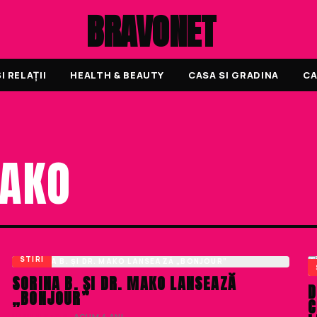
BRAVONET
 RELAȚII
HEALTH & BEAUTY
CASA SI GRADINA
CA
MAKO
STIRI
SORINA B. ȘI DR. MAKO LANSEAZĂ
D
„BONJOUR”
C
LIVIU NISTOR
· ACUM 4 ANI