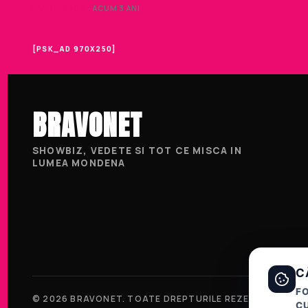
LIVIU NISTOR
· ACUM 3 ANI
[PSK_AD 970X250]
BRAVONET
SHOWBIZ, VEDETE SI TOT CE MISCA IN
LUMEA MONDENA
C
F
© 2026 BRAVONET. TOATE DREPTURILE REZERVATE.
CU