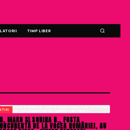
LATORII
TIMP LIBER
STIRI
R. MAKO ȘI SORINA B., FOSTA
ONCURENTĂ DE LA VOCEA ROMÂNIEI, AU