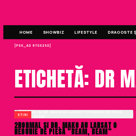
HOME
SHOWBIZ
LIFESTYLE
DRAGOSTE ȘI
[PSK_AD 970X250]
ETICHETA
ETICHETĂ: DR 
STIRI
2NORMAL ȘI DR. MAKO AU LANSAT O
NEBUNIE DE PIESĂ ”BEAM, BEAM”