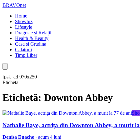
BRAVOnet
Home
Showbiz
Lifestyle
Dragoste și Relații
Health & Beauty
Casa si Gradina
Calatorii
Timp Liber
[psk_ad 970x250]
Eticheta
Etichetă: Downton Abbey
Sho
Nathalie Baye, actrița din Downton Abbey, a murit la
Denisa Enache
· acum 4 luni