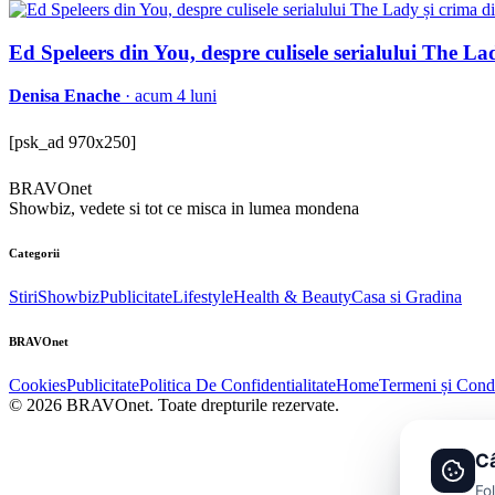
Ed Speleers din You, despre culisele serialului The La
Denisa Enache
· acum 4 luni
[psk_ad 970x250]
BRAVOnet
Showbiz, vedete si tot ce misca in lumea mondena
Categorii
Stiri
Showbiz
Publicitate
Lifestyle
Health & Beauty
Casa si Gradina
BRAVOnet
Cookies
Publicitate
Politica De Confidentialitate
Home
Termeni și Condi
© 2026 BRAVOnet. Toate drepturile rezervate.
Câ
Fo