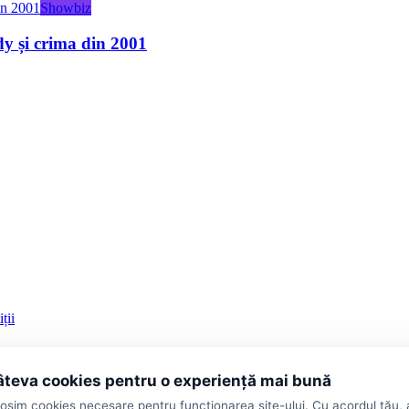
Showbiz
dy și crima din 2001
ții
teva cookies pentru o experiență mai bună
losim cookies necesare pentru funcționarea site-ului. Cu acordul tău,