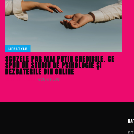
LIFESTYLE
SCUZELE PAR MAI PUȚIN CREDIBILE. CE
SPUN UN STUDIU DE PSIHOLOGIE ȘI
DEZBATERILE DIN ONLINE
VALENTINA RUSU
· ACUM 9 LUNI
CA
ST