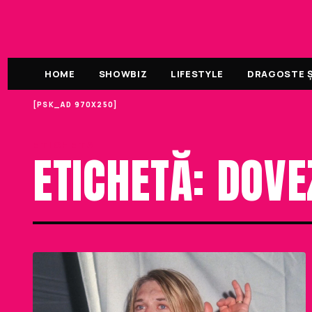
HOME
SHOWBIZ
LIFESTYLE
DRAGOSTE ȘI
[PSK_AD 970X250]
ETICHETA
ETICHETĂ: DOVE