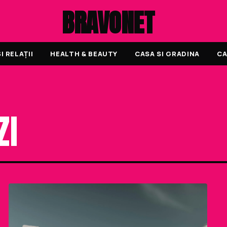
BRAVONET
 RELAȚII
HEALTH & BEAUTY
CASA SI GRADINA
CA
ZI